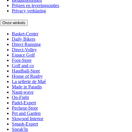
Betaalmethoden
Prijzen en leveringsopties
Privacy verklaring
Onze winkels
Basket-Center
Daily Bikers
Direct Running
Direct-Volley
Espace Golf
Foot-Store
Golf and co
Handball-Store
House of Rugby
La sellerie de Maé
Made in Paradis
Nauti-wave
On-Fight
Padel-Expert
Pecheur-Store
Pet and Garden
Slowood Interior
Smash-Expert
Sneak'In