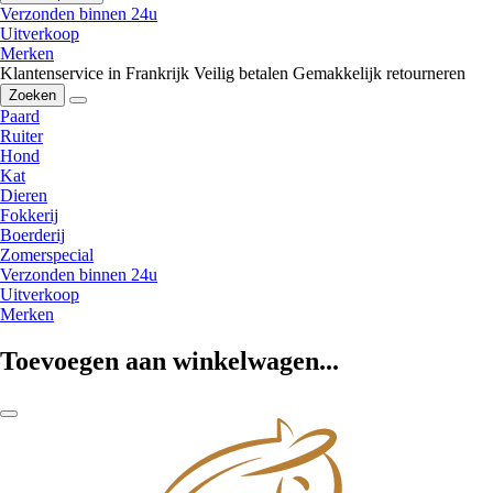
Verzonden binnen 24u
Uitverkoop
Merken
Klantenservice in Frankrijk
Veilig betalen
Gemakkelijk retourneren
Zoeken
Paard
Ruiter
Hond
Kat
Dieren
Fokkerij
Boerderij
Zomerspecial
Verzonden binnen 24u
Uitverkoop
Merken
Toevoegen aan winkelwagen...