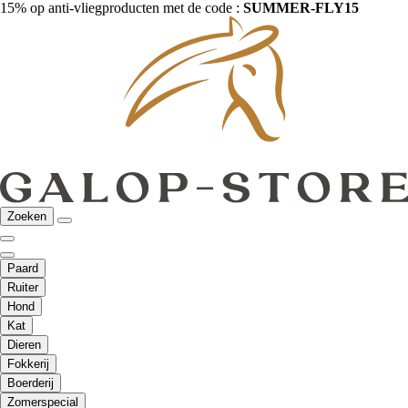
15% op anti-vliegproducten met de code :
SUMMER-FLY15
Zoeken
Paard
Ruiter
Hond
Kat
Dieren
Fokkerij
Boerderij
Zomerspecial