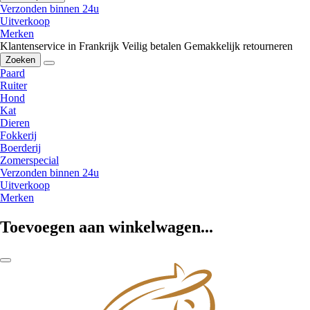
Verzonden binnen 24u
Uitverkoop
Merken
Klantenservice in Frankrijk
Veilig betalen
Gemakkelijk retourneren
Zoeken
Paard
Ruiter
Hond
Kat
Dieren
Fokkerij
Boerderij
Zomerspecial
Verzonden binnen 24u
Uitverkoop
Merken
Toevoegen aan winkelwagen...