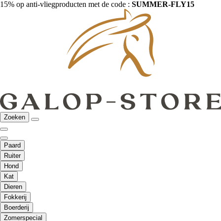
15% op anti-vliegproducten met de code :
SUMMER-FLY15
Zoeken
Paard
Ruiter
Hond
Kat
Dieren
Fokkerij
Boerderij
Zomerspecial