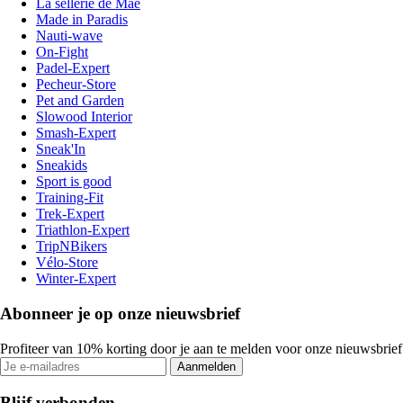
La sellerie de Maé
Made in Paradis
Nauti-wave
On-Fight
Padel-Expert
Pecheur-Store
Pet and Garden
Slowood Interior
Smash-Expert
Sneak'In
Sneakids
Sport is good
Training-Fit
Trek-Expert
Triathlon-Expert
TripNBikers
Vélo-Store
Winter-Expert
Abonneer je op onze nieuwsbrief
Profiteer van 10% korting door je aan te melden voor onze nieuwsbrief
Aanmelden
Blijf verbonden