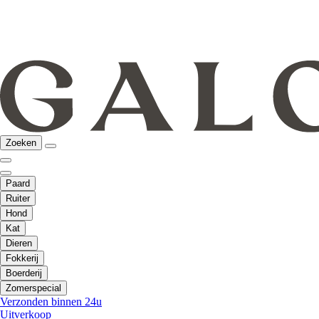
Zoeken
Paard
Ruiter
Hond
Kat
Dieren
Fokkerij
Boerderij
Zomerspecial
Verzonden binnen 24u
Uitverkoop