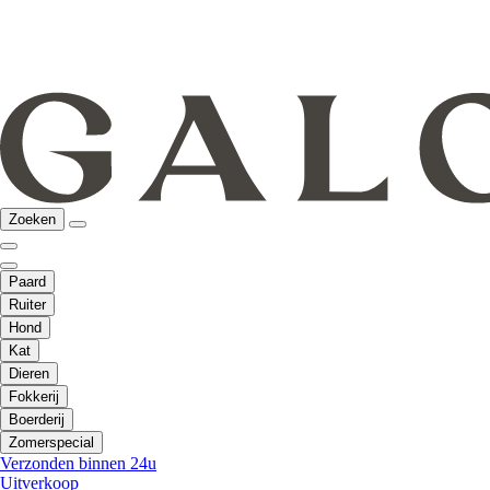
Zoeken
Paard
Ruiter
Hond
Kat
Dieren
Fokkerij
Boerderij
Zomerspecial
Verzonden binnen 24u
Uitverkoop