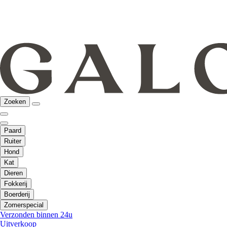
Zoeken
Paard
Ruiter
Hond
Kat
Dieren
Fokkerij
Boerderij
Zomerspecial
Verzonden binnen 24u
Uitverkoop