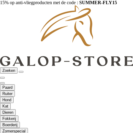
15% op anti-vliegproducten met de code :
SUMMER-FLY15
Zoeken
Paard
Ruiter
Hond
Kat
Dieren
Fokkerij
Boerderij
Zomerspecial