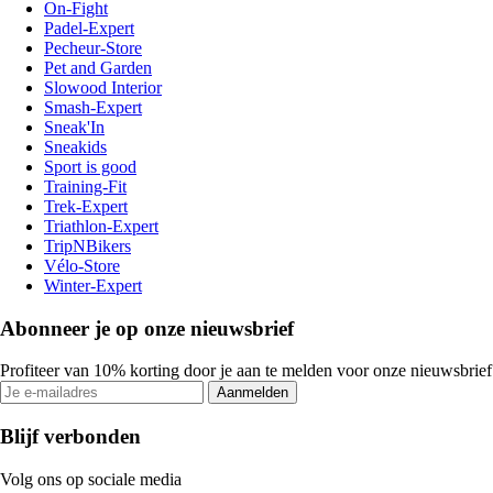
On-Fight
Padel-Expert
Pecheur-Store
Pet and Garden
Slowood Interior
Smash-Expert
Sneak'In
Sneakids
Sport is good
Training-Fit
Trek-Expert
Triathlon-Expert
TripNBikers
Vélo-Store
Winter-Expert
Abonneer je op onze nieuwsbrief
Profiteer van 10% korting door je aan te melden voor onze nieuwsbrief
Aanmelden
Blijf verbonden
Volg ons op sociale media