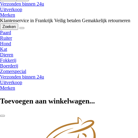
Verzonden binnen 24u
Uitverkoop
Merken
Klantenservice in Frankrijk
Veilig betalen
Gemakkelijk retourneren
Zoeken
Paard
Ruiter
Hond
Kat
Dieren
Fokkerij
Boerderij
Zomerspecial
Verzonden binnen 24u
Uitverkoop
Merken
Toevoegen aan winkelwagen...