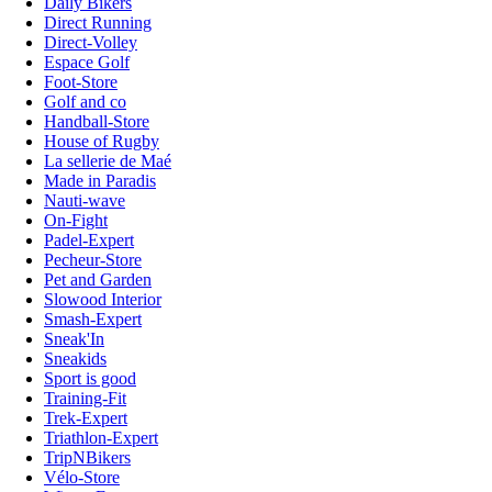
Daily Bikers
Direct Running
Direct-Volley
Espace Golf
Foot-Store
Golf and co
Handball-Store
House of Rugby
La sellerie de Maé
Made in Paradis
Nauti-wave
On-Fight
Padel-Expert
Pecheur-Store
Pet and Garden
Slowood Interior
Smash-Expert
Sneak'In
Sneakids
Sport is good
Training-Fit
Trek-Expert
Triathlon-Expert
TripNBikers
Vélo-Store