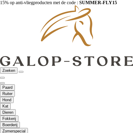
15% op anti-vliegproducten met de code :
SUMMER-FLY15
Zoeken
Paard
Ruiter
Hond
Kat
Dieren
Fokkerij
Boerderij
Zomerspecial