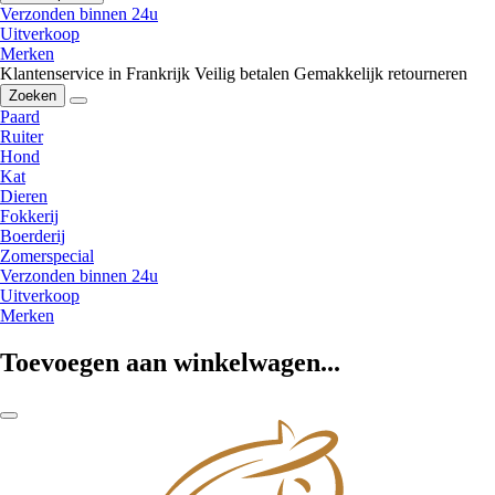
Verzonden binnen 24u
Uitverkoop
Merken
Klantenservice in Frankrijk
Veilig betalen
Gemakkelijk retourneren
Zoeken
Paard
Ruiter
Hond
Kat
Dieren
Fokkerij
Boerderij
Zomerspecial
Verzonden binnen 24u
Uitverkoop
Merken
Toevoegen aan winkelwagen...