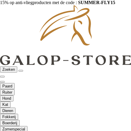
15% op anti-vliegproducten met de code :
SUMMER-FLY15
Zoeken
Paard
Ruiter
Hond
Kat
Dieren
Fokkerij
Boerderij
Zomerspecial