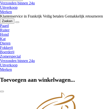
Verzonden binnen 24u
Uitverkoop
Merken
Klantenservice in Frankrijk
Veilig betalen
Gemakkelijk retourneren
Zoeken
Paard
Ruiter
Hond
Kat
Dieren
Fokkerij
Boerderij
Zomerspecial
Verzonden binnen 24u
Uitverkoop
Merken
Toevoegen aan winkelwagen...