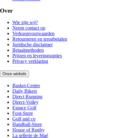
Over
Wie zijn wij?
Neem contact op
Verkoopvoorwaarden
Retourneren en terugbetalen
Juridische disclaimer
Betaalmethoden
Prijzen en leveringsopties
Privacy verklaring
Onze winkels
Basket-Center
Daily Bikers
Direct Running
Direct-Volley
Espace Golf
Foot-Store
Golf and co
Handball-Store
House of Rugby
La sellerie de Maé