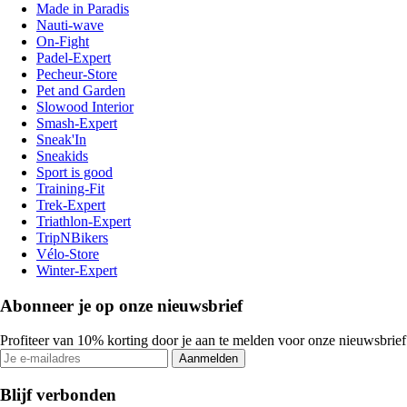
Made in Paradis
Nauti-wave
On-Fight
Padel-Expert
Pecheur-Store
Pet and Garden
Slowood Interior
Smash-Expert
Sneak'In
Sneakids
Sport is good
Training-Fit
Trek-Expert
Triathlon-Expert
TripNBikers
Vélo-Store
Winter-Expert
Abonneer je op onze nieuwsbrief
Profiteer van 10% korting door je aan te melden voor onze nieuwsbrief
Aanmelden
Blijf verbonden