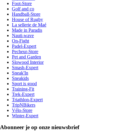
Foot-Store
Golf and co
Handball-Store
House of Rugby
La sellerie de Maé
Made in Paradis
Nauti-wave
On-Fight
Padel-Expert
Pecheur-Store
Pet and Garden
Slowood Interior
Smash-Expert
Sneak'In
Sneakids
Sport is good
Training-Fit
Trek-Expert
Triathlon-Expert
TripNBikers
Vélo-Store
Winter-Expert
Abonneer je op onze nieuwsbrief