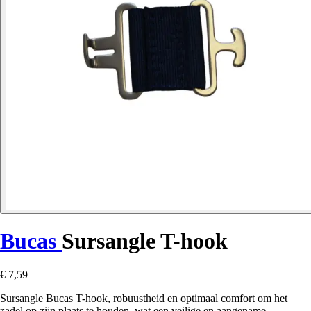
Bucas
Sursangle T-hook
€ 7,59
Sursangle Bucas T-hook, robuustheid en optimaal comfort om het
zadel op zijn plaats te houden, wat een veilige en aangename