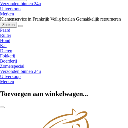
Verzonden binnen 24u
Uitverkoop
Merken
Klantenservice in Frankrijk
Veilig betalen
Gemakkelijk retourneren
Zoeken
Paard
Ruiter
Hond
Kat
Dieren
Fokkerij
Boerderij
Zomerspecial
Verzonden binnen 24u
Uitverkoop
Merken
Toevoegen aan winkelwagen...