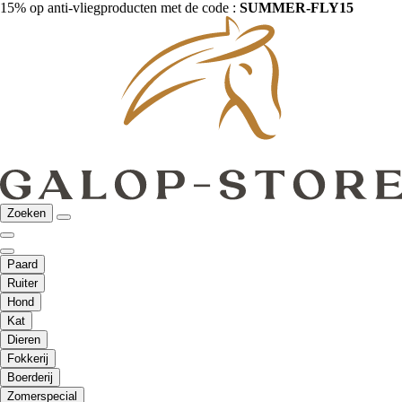
15% op anti-vliegproducten met de code :
SUMMER-FLY15
Zoeken
Paard
Ruiter
Hond
Kat
Dieren
Fokkerij
Boerderij
Zomerspecial