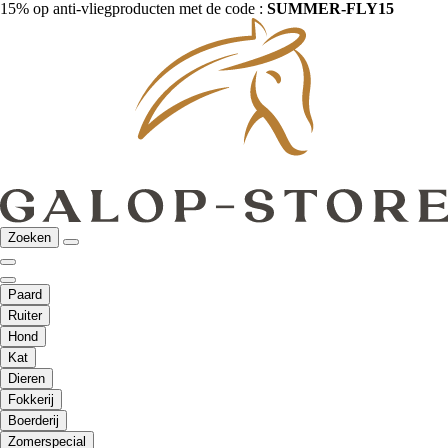
15% op anti-vliegproducten met de code :
SUMMER-FLY15
Zoeken
Paard
Ruiter
Hond
Kat
Dieren
Fokkerij
Boerderij
Zomerspecial