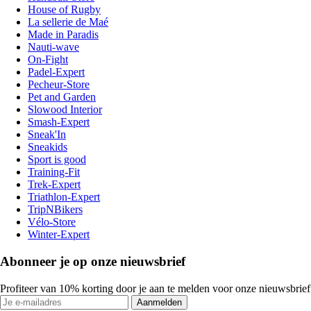
House of Rugby
La sellerie de Maé
Made in Paradis
Nauti-wave
On-Fight
Padel-Expert
Pecheur-Store
Pet and Garden
Slowood Interior
Smash-Expert
Sneak'In
Sneakids
Sport is good
Training-Fit
Trek-Expert
Triathlon-Expert
TripNBikers
Vélo-Store
Winter-Expert
Abonneer je op onze nieuwsbrief
Profiteer van 10% korting door je aan te melden voor onze nieuwsbrief
Aanmelden