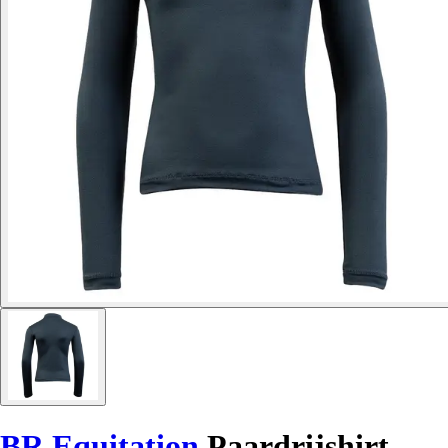
BR Equitation
Paardrijshirt