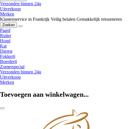
Verzonden binnen 24u
Uitverkoop
Merken
Klantenservice in Frankrijk
Veilig betalen
Gemakkelijk retourneren
Zoeken
Paard
Ruiter
Hond
Kat
Dieren
Fokkerij
Boerderij
Zomerspecial
Verzonden binnen 24u
Uitverkoop
Merken
Toevoegen aan winkelwagen...