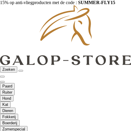
15% op anti-vliegproducten met de code :
SUMMER-FLY15
Zoeken
Paard
Ruiter
Hond
Kat
Dieren
Fokkerij
Boerderij
Zomerspecial