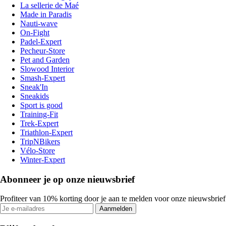
La sellerie de Maé
Made in Paradis
Nauti-wave
On-Fight
Padel-Expert
Pecheur-Store
Pet and Garden
Slowood Interior
Smash-Expert
Sneak'In
Sneakids
Sport is good
Training-Fit
Trek-Expert
Triathlon-Expert
TripNBikers
Vélo-Store
Winter-Expert
Abonneer je op onze nieuwsbrief
Profiteer van 10% korting door je aan te melden voor onze nieuwsbrief
Aanmelden