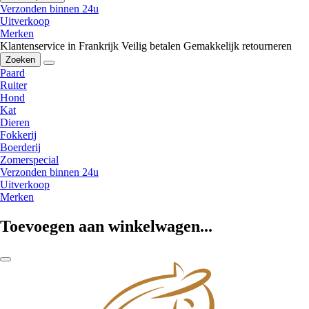
Verzonden binnen 24u
Uitverkoop
Merken
Klantenservice in Frankrijk
Veilig betalen
Gemakkelijk retourneren
Zoeken
Paard
Ruiter
Hond
Kat
Dieren
Fokkerij
Boerderij
Zomerspecial
Verzonden binnen 24u
Uitverkoop
Merken
Toevoegen aan winkelwagen...