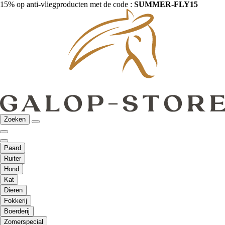
15% op anti-vliegproducten met de code :
SUMMER-FLY15
Zoeken
Paard
Ruiter
Hond
Kat
Dieren
Fokkerij
Boerderij
Zomerspecial