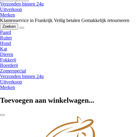
Verzonden binnen 24u
Uitverkoop
Merken
Klantenservice in Frankrijk
Veilig betalen
Gemakkelijk retourneren
Zoeken
Paard
Ruiter
Hond
Kat
Dieren
Fokkerij
Boerderij
Zomerspecial
Verzonden binnen 24u
Uitverkoop
Merken
Toevoegen aan winkelwagen...