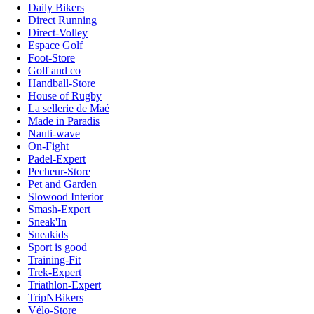
Daily Bikers
Direct Running
Direct-Volley
Espace Golf
Foot-Store
Golf and co
Handball-Store
House of Rugby
La sellerie de Maé
Made in Paradis
Nauti-wave
On-Fight
Padel-Expert
Pecheur-Store
Pet and Garden
Slowood Interior
Smash-Expert
Sneak'In
Sneakids
Sport is good
Training-Fit
Trek-Expert
Triathlon-Expert
TripNBikers
Vélo-Store