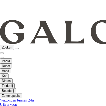
Zoeken
Paard
Ruiter
Hond
Kat
Dieren
Fokkerij
Boerderij
Zomerspecial
Verzonden binnen 24u
Uitverkoop