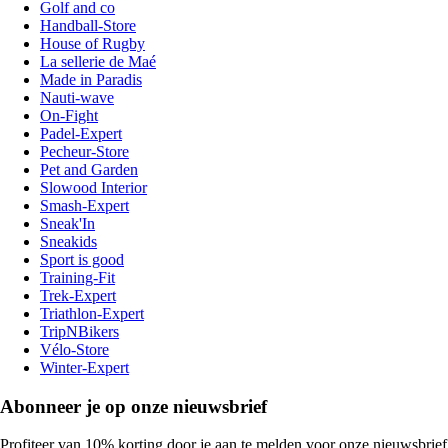
Golf and co
Handball-Store
House of Rugby
La sellerie de Maé
Made in Paradis
Nauti-wave
On-Fight
Padel-Expert
Pecheur-Store
Pet and Garden
Slowood Interior
Smash-Expert
Sneak'In
Sneakids
Sport is good
Training-Fit
Trek-Expert
Triathlon-Expert
TripNBikers
Vélo-Store
Winter-Expert
Abonneer je op onze nieuwsbrief
Profiteer van 10% korting door je aan te melden voor onze nieuwsbrief