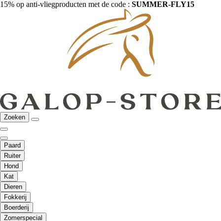
15% op anti-vliegproducten met de code :
SUMMER-FLY15
Zoeken
Paard
Ruiter
Hond
Kat
Dieren
Fokkerij
Boerderij
Zomerspecial