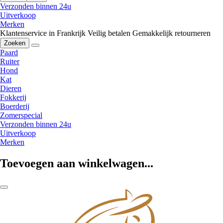
Verzonden binnen 24u
Uitverkoop
Merken
Klantenservice in Frankrijk
Veilig betalen
Gemakkelijk retourneren
Zoeken
Paard
Ruiter
Hond
Kat
Dieren
Fokkerij
Boerderij
Zomerspecial
Verzonden binnen 24u
Uitverkoop
Merken
Toevoegen aan winkelwagen...