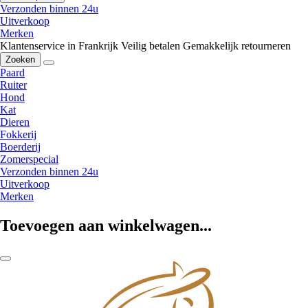
Verzonden binnen 24u
Uitverkoop
Merken
Klantenservice in Frankrijk
Veilig betalen
Gemakkelijk retourneren
Zoeken
Paard
Ruiter
Hond
Kat
Dieren
Fokkerij
Boerderij
Zomerspecial
Verzonden binnen 24u
Uitverkoop
Merken
Toevoegen aan winkelwagen...