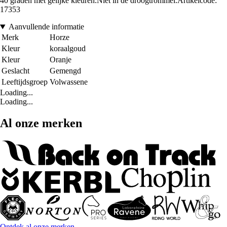
40 graden met gelijke kleuren.Niet in de droogtrommel.Artikelcode:
17353
Aanvullende informatie
Merk
Horze
Kleur
koraalgoud
Kleur
Oranje
Geslacht
Gemengd
Leeftijdsgroep
Volwassene
Loading...
Loading...
Al onze merken
Ontdek al onze merken