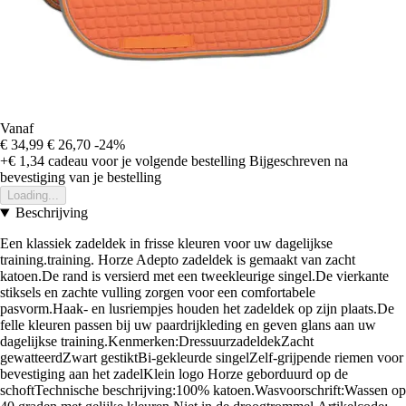
Vanaf
€ 34,99
€ 26,70
-24%
+€ 1,34
cadeau voor je volgende bestelling
Bijgeschreven na
bevestiging van je bestelling
Loading...
Beschrijving
Een klassiek zadeldek in frisse kleuren voor uw dagelijkse
training.training. Horze Adepto zadeldek is gemaakt van zacht
katoen.De rand is versierd met een tweekleurige singel.De vierkante
stiksels en zachte vulling zorgen voor een comfortabele
pasvorm.Haak- en lusriempjes houden het zadeldek op zijn plaats.De
felle kleuren passen bij uw paardrijkleding en geven glans aan uw
dagelijkse training.Kenmerken:DressuurzadeldekZacht
gewatteerdZwart gestiktBi-gekleurde singelZelf-grijpende riemen voor
bevestiging aan het zadelKlein logo Horze geborduurd op de
schoftTechnische beschrijving:100% katoen.Wasvoorschrift:Wassen op