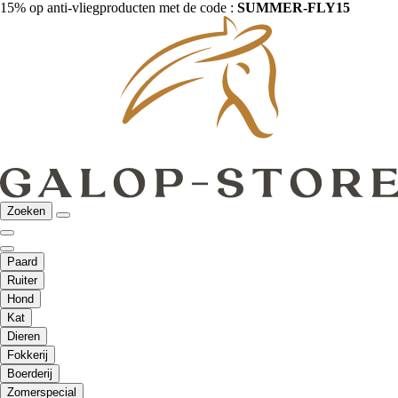
15% op anti-vliegproducten met de code :
SUMMER-FLY15
Zoeken
Paard
Ruiter
Hond
Kat
Dieren
Fokkerij
Boerderij
Zomerspecial