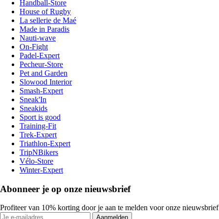
Handball-Store
House of Rugby
La sellerie de Maé
Made in Paradis
Nauti-wave
On-Fight
Padel-Expert
Pecheur-Store
Pet and Garden
Slowood Interior
Smash-Expert
Sneak'In
Sneakids
Sport is good
Training-Fit
Trek-Expert
Triathlon-Expert
TripNBikers
Vélo-Store
Winter-Expert
Abonneer je op onze nieuwsbrief
Profiteer van 10% korting door je aan te melden voor onze nieuwsbrief
Aanmelden