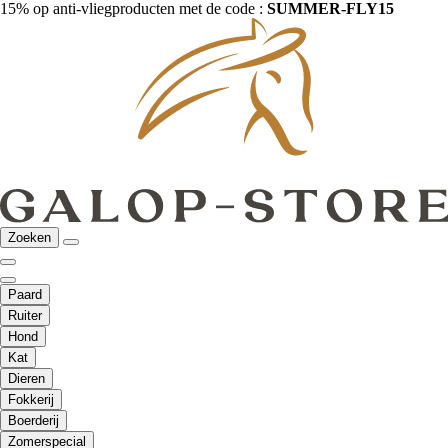
15% op anti-vliegproducten met de code :
SUMMER-FLY15
Zoeken
Paard
Ruiter
Hond
Kat
Dieren
Fokkerij
Boerderij
Zomerspecial