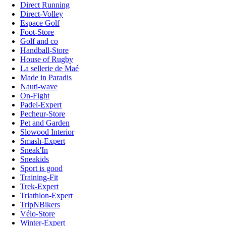
Direct Running
Direct-Volley
Espace Golf
Foot-Store
Golf and co
Handball-Store
House of Rugby
La sellerie de Maé
Made in Paradis
Nauti-wave
On-Fight
Padel-Expert
Pecheur-Store
Pet and Garden
Slowood Interior
Smash-Expert
Sneak'In
Sneakids
Sport is good
Training-Fit
Trek-Expert
Triathlon-Expert
TripNBikers
Vélo-Store
Winter-Expert