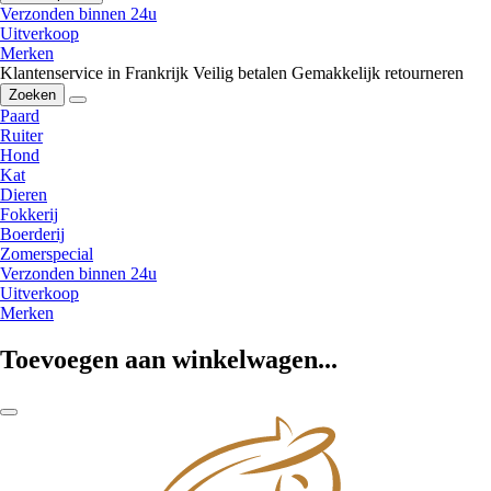
Verzonden binnen 24u
Uitverkoop
Merken
Klantenservice in Frankrijk
Veilig betalen
Gemakkelijk retourneren
Zoeken
Paard
Ruiter
Hond
Kat
Dieren
Fokkerij
Boerderij
Zomerspecial
Verzonden binnen 24u
Uitverkoop
Merken
Toevoegen aan winkelwagen...