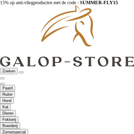
15% op anti-vliegproducten met de code :
SUMMER-FLY15
Zoeken
Paard
Ruiter
Hond
Kat
Dieren
Fokkerij
Boerderij
Zomerspecial