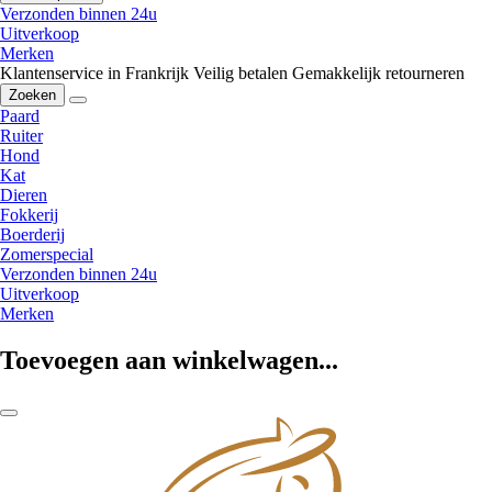
Verzonden binnen 24u
Uitverkoop
Merken
Klantenservice in Frankrijk
Veilig betalen
Gemakkelijk retourneren
Zoeken
Paard
Ruiter
Hond
Kat
Dieren
Fokkerij
Boerderij
Zomerspecial
Verzonden binnen 24u
Uitverkoop
Merken
Toevoegen aan winkelwagen...