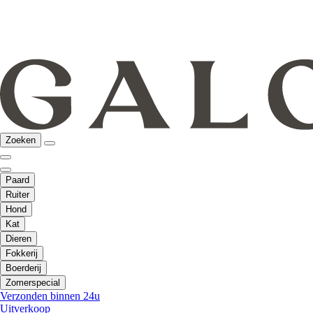
Zoeken
Paard
Ruiter
Hond
Kat
Dieren
Fokkerij
Boerderij
Zomerspecial
Verzonden binnen 24u
Uitverkoop