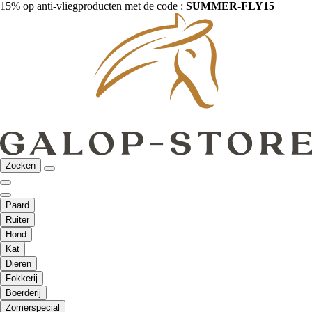
15% op anti-vliegproducten met de code :
SUMMER-FLY15
Zoeken
Paard
Ruiter
Hond
Kat
Dieren
Fokkerij
Boerderij
Zomerspecial