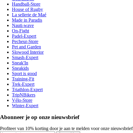
Handball-Store
House of Rugby
La sellerie de Maé
Made in Paradis
Nauti-wave
On-Fight
Padel-Expert
Pecheur-Store
Pet and Garden
Slowood Interior
Smash-Expert
Sneak'In
Sneakids
Sport is good
Training-Fit
Trek-Expert
Triathlon-Expert
TripNBikers
Vélo-Store
Winter-Expert
Abonneer je op onze nieuwsbrief
Profiteer van 10% korting door je aan te melden voor onze nieuwsbrief