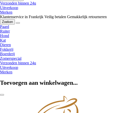
Verzonden binnen 24u
Uitverkoop
Merken
Klantenservice in Frankrijk
Veilig betalen
Gemakkelijk retourneren
Zoeken
Paard
Ruiter
Hond
Kat
Dieren
Fokkerij
Boerderij
Zomerspecial
Verzonden binnen 24u
Uitverkoop
Merken
Toevoegen aan winkelwagen...