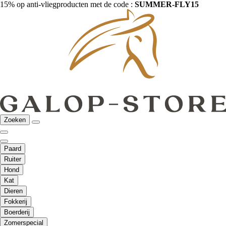
15% op anti-vliegproducten met de code :
SUMMER-FLY15
Zoeken
Paard
Ruiter
Hond
Kat
Dieren
Fokkerij
Boerderij
Zomerspecial