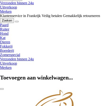
Verzonden binnen 24u
Uitverkoop
Merken
Klantenservice in Frankrijk
Veilig betalen
Gemakkelijk retourneren
Zoeken
Paard
Ruiter
Hond
Kat
Dieren
Fokkerij
Boerderij
Zomerspecial
Verzonden binnen 24u
Uitverkoop
Merken
Toevoegen aan winkelwagen...