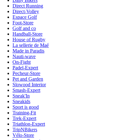
Daily Bikers
Direct Running
Direct-Volley
Espace Golf
Foot-Store
Golf and co
Handball-Store
House of Rugby
La sellerie de Maé
Made in Paradis
Nauti-wave
On-Fight
Padel-Expert
Pecheur-Store
Pet and Garden
Slowood Interior
Smash-Expert
Sneak'In
Sneakids
Sport is good
Training-Fit
Trek-Expert
Triathlon-Expert
TripNBikers
Vélo-Store