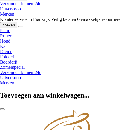
Verzonden binnen 24u
Uitverkoop
Merken
Klantenservice in Frankrijk
Veilig betalen
Gemakkelijk retourneren
Zoeken
Paard
Ruiter
Hond
Kat
Dieren
Fokkerij
Boerderij
Zomerspecial
Verzonden binnen 24u
Uitverkoop
Merken
Toevoegen aan winkelwagen...