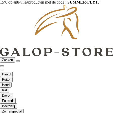
15% op anti-vliegproducten met de code :
SUMMER-FLY15
Zoeken
Paard
Ruiter
Hond
Kat
Dieren
Fokkerij
Boerderij
Zomerspecial