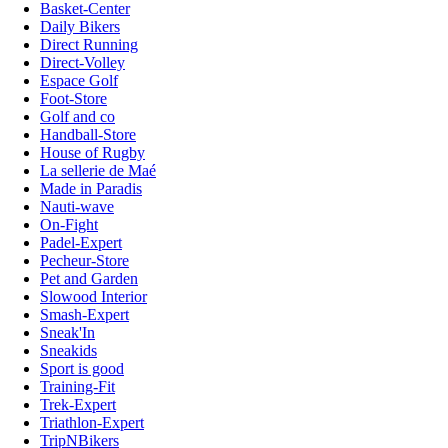
Basket-Center
Daily Bikers
Direct Running
Direct-Volley
Espace Golf
Foot-Store
Golf and co
Handball-Store
House of Rugby
La sellerie de Maé
Made in Paradis
Nauti-wave
On-Fight
Padel-Expert
Pecheur-Store
Pet and Garden
Slowood Interior
Smash-Expert
Sneak'In
Sneakids
Sport is good
Training-Fit
Trek-Expert
Triathlon-Expert
TripNBikers