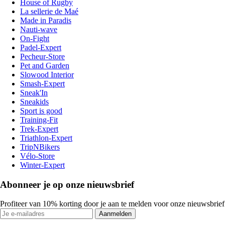
House of Rugby
La sellerie de Maé
Made in Paradis
Nauti-wave
On-Fight
Padel-Expert
Pecheur-Store
Pet and Garden
Slowood Interior
Smash-Expert
Sneak'In
Sneakids
Sport is good
Training-Fit
Trek-Expert
Triathlon-Expert
TripNBikers
Vélo-Store
Winter-Expert
Abonneer je op onze nieuwsbrief
Profiteer van 10% korting door je aan te melden voor onze nieuwsbrief
Aanmelden