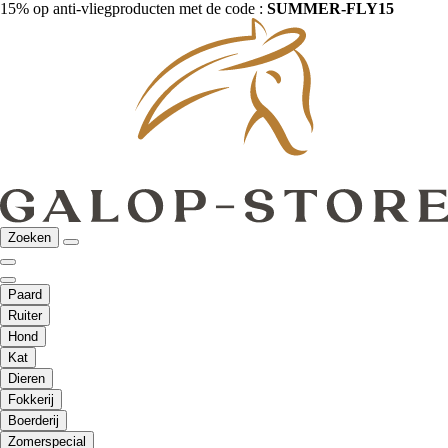
15% op anti-vliegproducten met de code :
SUMMER-FLY15
Zoeken
Paard
Ruiter
Hond
Kat
Dieren
Fokkerij
Boerderij
Zomerspecial