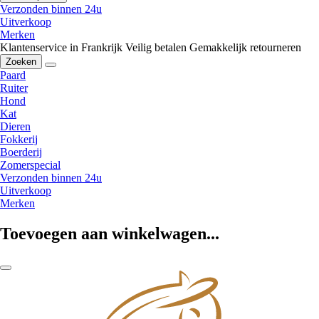
Verzonden binnen 24u
Uitverkoop
Merken
Klantenservice in Frankrijk
Veilig betalen
Gemakkelijk retourneren
Zoeken
Paard
Ruiter
Hond
Kat
Dieren
Fokkerij
Boerderij
Zomerspecial
Verzonden binnen 24u
Uitverkoop
Merken
Toevoegen aan winkelwagen...