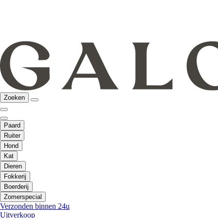
Zoeken
Paard
Ruiter
Hond
Kat
Dieren
Fokkerij
Boerderij
Zomerspecial
Verzonden binnen 24u
Uitverkoop