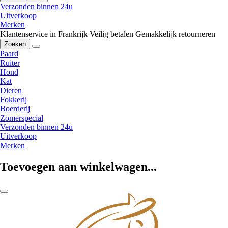
Verzonden binnen 24u
Uitverkoop
Merken
Klantenservice in Frankrijk
Veilig betalen
Gemakkelijk retourneren
Zoeken
Paard
Ruiter
Hond
Kat
Dieren
Fokkerij
Boerderij
Zomerspecial
Verzonden binnen 24u
Uitverkoop
Merken
Toevoegen aan winkelwagen...