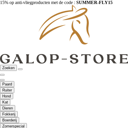
15% op anti-vliegproducten met de code :
SUMMER-FLY15
Zoeken
Paard
Ruiter
Hond
Kat
Dieren
Fokkerij
Boerderij
Zomerspecial