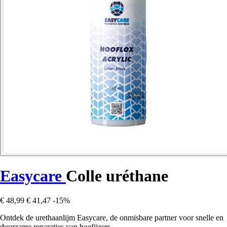
Easycare
Colle uréthane
€ 48,99
€ 41,47
-15%
Ontdek de urethaanlijm Easycare, de onmisbare partner voor snelle en
duurzame reparaties van hoefijzers.