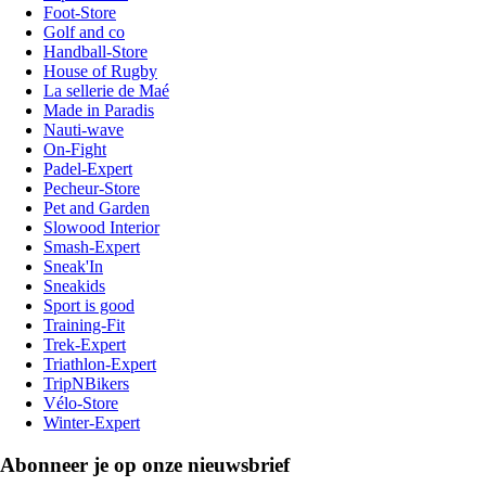
Foot-Store
Golf and co
Handball-Store
House of Rugby
La sellerie de Maé
Made in Paradis
Nauti-wave
On-Fight
Padel-Expert
Pecheur-Store
Pet and Garden
Slowood Interior
Smash-Expert
Sneak'In
Sneakids
Sport is good
Training-Fit
Trek-Expert
Triathlon-Expert
TripNBikers
Vélo-Store
Winter-Expert
Abonneer je op onze nieuwsbrief