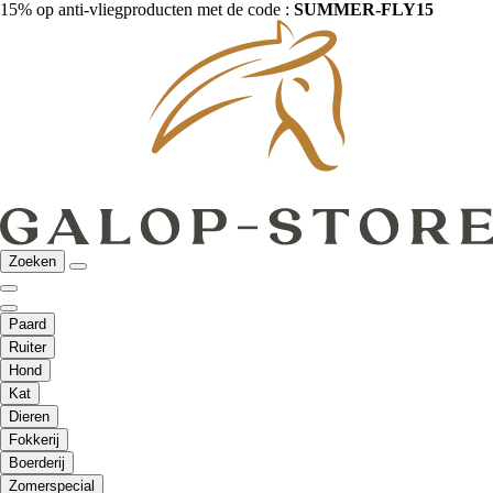
15% op anti-vliegproducten met de code :
SUMMER-FLY15
Zoeken
Paard
Ruiter
Hond
Kat
Dieren
Fokkerij
Boerderij
Zomerspecial