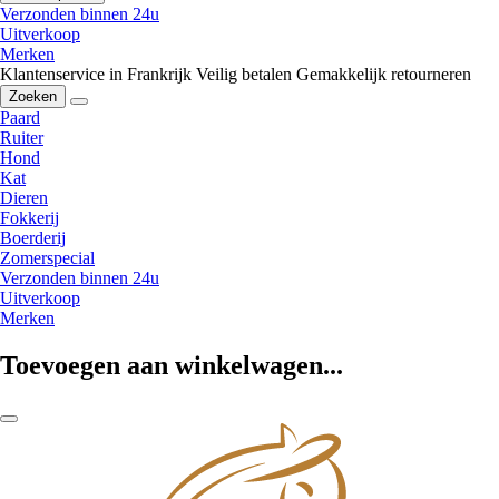
Verzonden binnen 24u
Uitverkoop
Merken
Klantenservice in Frankrijk
Veilig betalen
Gemakkelijk retourneren
Zoeken
Paard
Ruiter
Hond
Kat
Dieren
Fokkerij
Boerderij
Zomerspecial
Verzonden binnen 24u
Uitverkoop
Merken
Toevoegen aan winkelwagen...