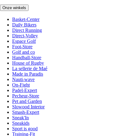
Onze winkels
Basket-Center
Daily Bikers
Direct Running
Direct-Volley
Espace Golf
Foot-Store
Golf and co
Handball-Store
House of Rugby
La sellerie de Maé
Made in Paradis
Nauti-wave
On-Fight
Padel-Expert
Pecheur-Store
Pet and Garden
Slowood Interior
Smash-Expert
Sneak'In
Sneakids
Sport is good
Training-Fit