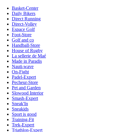
Basket-Center
Daily Bikers
Direct Running
Direct-Volley
Espace Golf
Foot-Store
Golf and co
Handball-Store
House of Rugby
La sellerie de Maé
Made in Paradis
Nauti-wave
On-Fight
Padel-Expert
Pecheur-Store
Pet and Garden
Slowood Interior
Smash-Expert
Sneak'In
Sneakids
Sport is good
Training-Fit
Trek-Expert
Triathlon-Expert