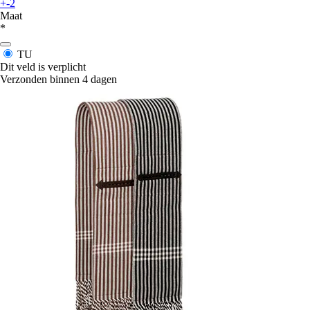
+-2
Maat
*
TU
Dit veld is verplicht
Verzonden binnen 4 dagen