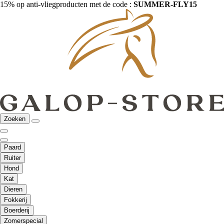
15% op anti-vliegproducten met de code :
SUMMER-FLY15
Zoeken
Paard
Ruiter
Hond
Kat
Dieren
Fokkerij
Boerderij
Zomerspecial