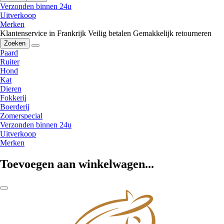
Verzonden binnen 24u
Uitverkoop
Merken
Klantenservice in Frankrijk
Veilig betalen
Gemakkelijk retourneren
Zoeken
Paard
Ruiter
Hond
Kat
Dieren
Fokkerij
Boerderij
Zomerspecial
Verzonden binnen 24u
Uitverkoop
Merken
Toevoegen aan winkelwagen...