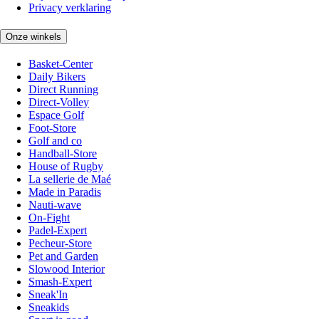
Privacy verklaring
Onze winkels
Basket-Center
Daily Bikers
Direct Running
Direct-Volley
Espace Golf
Foot-Store
Golf and co
Handball-Store
House of Rugby
La sellerie de Maé
Made in Paradis
Nauti-wave
On-Fight
Padel-Expert
Pecheur-Store
Pet and Garden
Slowood Interior
Smash-Expert
Sneak'In
Sneakids