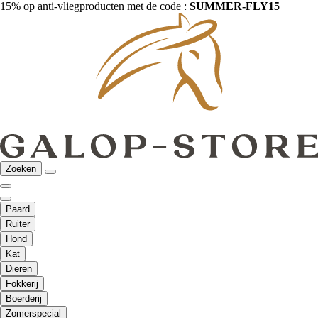
15% op anti-vliegproducten met de code :
SUMMER-FLY15
Zoeken
Paard
Ruiter
Hond
Kat
Dieren
Fokkerij
Boerderij
Zomerspecial