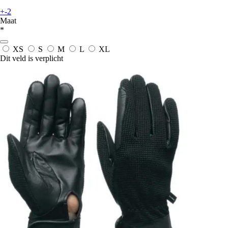
+-2
Maat
*
XS
S
M
L
XL
Dit veld is verplicht