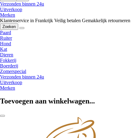
Verzonden binnen 24u
Uitverkoop
Merken
Klantenservice in Frankrijk
Veilig betalen
Gemakkelijk retourneren
Zoeken
Paard
Ruiter
Hond
Kat
Dieren
Fokkerij
Boerderij
Zomerspecial
Verzonden binnen 24u
Uitverkoop
Merken
Toevoegen aan winkelwagen...