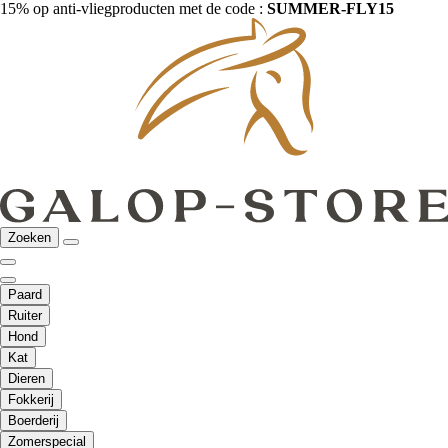
15% op anti-vliegproducten met de code :
SUMMER-FLY15
Zoeken
Paard
Ruiter
Hond
Kat
Dieren
Fokkerij
Boerderij
Zomerspecial