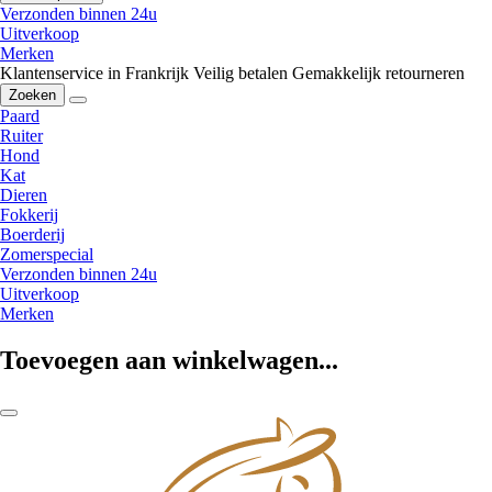
Verzonden binnen 24u
Uitverkoop
Merken
Klantenservice in Frankrijk
Veilig betalen
Gemakkelijk retourneren
Zoeken
Paard
Ruiter
Hond
Kat
Dieren
Fokkerij
Boerderij
Zomerspecial
Verzonden binnen 24u
Uitverkoop
Merken
Toevoegen aan winkelwagen...