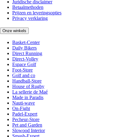
Juridische disclaimer
Betaalmethoden
Prijzen en leveringsopties
Privacy verklaring
Onze winkels
Basket-Center
Daily Bikers
Direct Running
Direct-Volley
Espace Golf
Foot-Store
Golf and co
Handball-Store
House of Rugby
La sellerie de Maé
Made in Paradis
Nauti-wave
On-Fight
Padel-Expert
Pecheur-Store
Pet and Garden
Slowood Interior
Smash-Expert