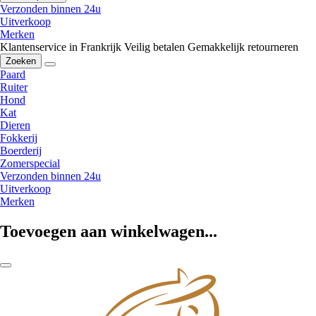
Verzonden binnen 24u
Uitverkoop
Merken
Klantenservice in Frankrijk
Veilig betalen
Gemakkelijk retourneren
Zoeken
Paard
Ruiter
Hond
Kat
Dieren
Fokkerij
Boerderij
Zomerspecial
Verzonden binnen 24u
Uitverkoop
Merken
Toevoegen aan winkelwagen...