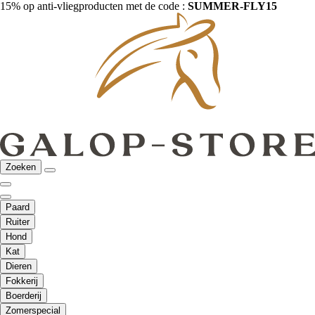
15% op anti-vliegproducten met de code :
SUMMER-FLY15
Zoeken
Paard
Ruiter
Hond
Kat
Dieren
Fokkerij
Boerderij
Zomerspecial