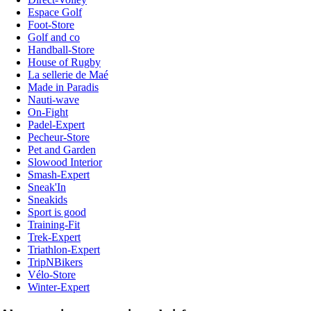
Espace Golf
Foot-Store
Golf and co
Handball-Store
House of Rugby
La sellerie de Maé
Made in Paradis
Nauti-wave
On-Fight
Padel-Expert
Pecheur-Store
Pet and Garden
Slowood Interior
Smash-Expert
Sneak'In
Sneakids
Sport is good
Training-Fit
Trek-Expert
Triathlon-Expert
TripNBikers
Vélo-Store
Winter-Expert