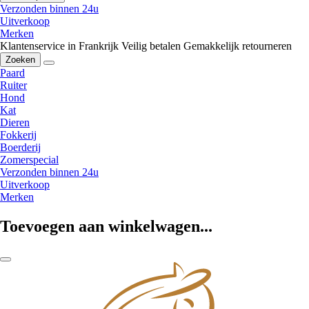
Verzonden binnen 24u
Uitverkoop
Merken
Klantenservice in Frankrijk
Veilig betalen
Gemakkelijk retourneren
Zoeken
Paard
Ruiter
Hond
Kat
Dieren
Fokkerij
Boerderij
Zomerspecial
Verzonden binnen 24u
Uitverkoop
Merken
Toevoegen aan winkelwagen...