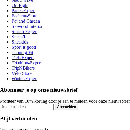
Nauti-wave
On-Fight
Padel-Expert
Pecheur-Store
Pet and Garden
Slowood Interior
Smash-Expert
Sneak'In
Sneakids
Sport is good
Training-Fit
Trek-Expert
Triathlon-Expert
TripNBikers
Vélo-Store
Winter-Expert
Abonneer je op onze nieuwsbrief
Profiteer van 10% korting door je aan te melden voor onze nieuwsbrief
Aanmelden
Blijf verbonden
Volg ons op sociale media