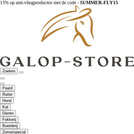
15% op anti-vliegproducten met de code :
SUMMER-FLY15
Zoeken
Paard
Ruiter
Hond
Kat
Dieren
Fokkerij
Boerderij
Zomerspecial