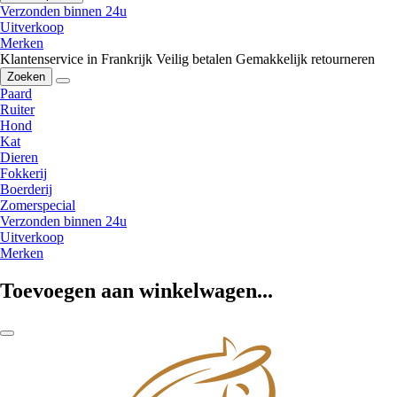
Verzonden binnen 24u
Uitverkoop
Merken
Klantenservice in Frankrijk
Veilig betalen
Gemakkelijk retourneren
Zoeken
Paard
Ruiter
Hond
Kat
Dieren
Fokkerij
Boerderij
Zomerspecial
Verzonden binnen 24u
Uitverkoop
Merken
Toevoegen aan winkelwagen...