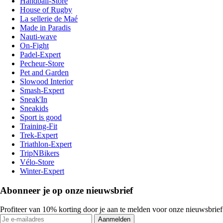
Handball-Store
House of Rugby
La sellerie de Maé
Made in Paradis
Nauti-wave
On-Fight
Padel-Expert
Pecheur-Store
Pet and Garden
Slowood Interior
Smash-Expert
Sneak'In
Sneakids
Sport is good
Training-Fit
Trek-Expert
Triathlon-Expert
TripNBikers
Vélo-Store
Winter-Expert
Abonneer je op onze nieuwsbrief
Profiteer van 10% korting door je aan te melden voor onze nieuwsbrief
Aanmelden