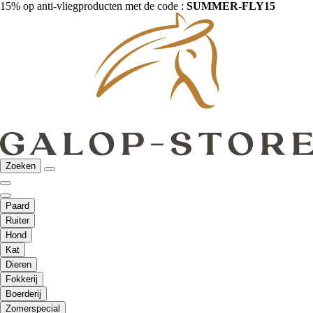
15% op anti-vliegproducten met de code :
SUMMER-FLY15
Zoeken
Paard
Ruiter
Hond
Kat
Dieren
Fokkerij
Boerderij
Zomerspecial