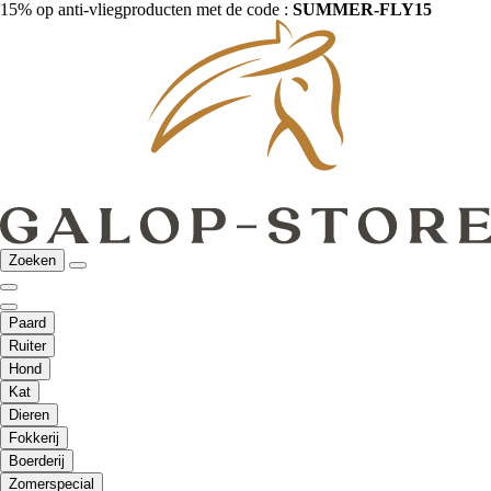
15% op anti-vliegproducten met de code :
SUMMER-FLY15
Zoeken
Paard
Ruiter
Hond
Kat
Dieren
Fokkerij
Boerderij
Zomerspecial