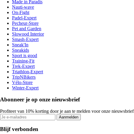
Made in Paradis
Nauti-wave
On-Fight
Padel-Expert
Pecheur-Store
Pet and Garden
Slowood Interior
Smash-Expert
Sneak'In
Sneakids
Sport is good
Training-Fit
Trek-Expert
Triathlon-Expert
TripNBikers
Vélo-Store
Winter-Expert
Abonneer je op onze nieuwsbrief
Profiteer van 10% korting door je aan te melden voor onze nieuwsbrief
Aanmelden
Blijf verbonden