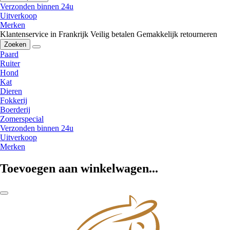
Verzonden binnen 24u
Uitverkoop
Merken
Klantenservice in Frankrijk
Veilig betalen
Gemakkelijk retourneren
Zoeken
Paard
Ruiter
Hond
Kat
Dieren
Fokkerij
Boerderij
Zomerspecial
Verzonden binnen 24u
Uitverkoop
Merken
Toevoegen aan winkelwagen...