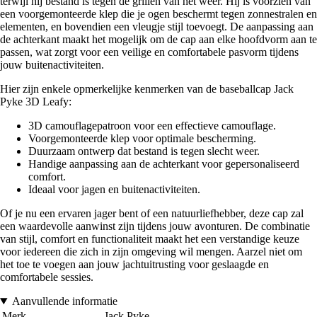
terwijl hij bestand is tegen de grillen van het weer. Hij is voorzien van
een voorgemonteerde klep die je ogen beschermt tegen zonnestralen en
elementen, en bovendien een vleugje stijl toevoegt. De aanpassing aan
de achterkant maakt het mogelijk om de cap aan elke hoofdvorm aan te
passen, wat zorgt voor een veilige en comfortabele pasvorm tijdens
jouw buitenactiviteiten.
Hier zijn enkele opmerkelijke kenmerken van de baseballcap Jack
Pyke 3D Leafy:
3D camouflagepatroon voor een effectieve camouflage.
Voorgemonteerde klep voor optimale bescherming.
Duurzaam ontwerp dat bestand is tegen slecht weer.
Handige aanpassing aan de achterkant voor gepersonaliseerd
comfort.
Ideaal voor jagen en buitenactiviteiten.
Of je nu een ervaren jager bent of een natuurliefhebber, deze cap zal
een waardevolle aanwinst zijn tijdens jouw avonturen. De combinatie
van stijl, comfort en functionaliteit maakt het een verstandige keuze
voor iedereen die zich in zijn omgeving wil mengen. Aarzel niet om
het toe te voegen aan jouw jachtuitrusting voor geslaagde en
comfortabele sessies.
Aanvullende informatie
Merk
Jack Pyke