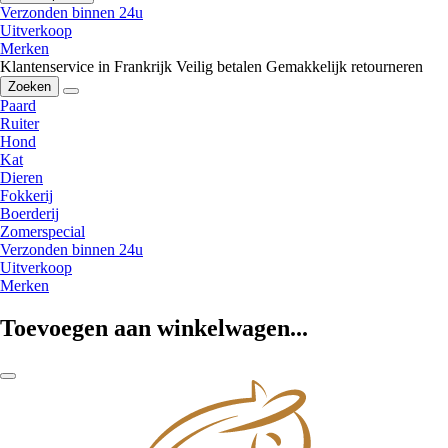
Verzonden binnen 24u
Uitverkoop
Merken
Klantenservice in Frankrijk
Veilig betalen
Gemakkelijk retourneren
Zoeken
Paard
Ruiter
Hond
Kat
Dieren
Fokkerij
Boerderij
Zomerspecial
Verzonden binnen 24u
Uitverkoop
Merken
Toevoegen aan winkelwagen...