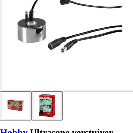
Hobby
Ultrasone verstuiver