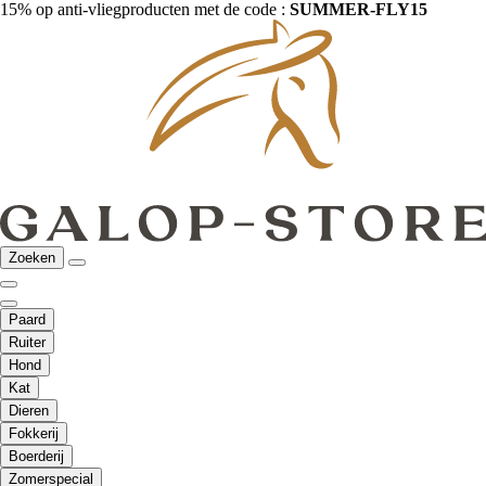
15% op anti-vliegproducten met de code :
SUMMER-FLY15
Zoeken
Paard
Ruiter
Hond
Kat
Dieren
Fokkerij
Boerderij
Zomerspecial