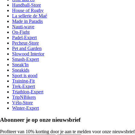
Handball-Store
House of Rugby
La sellerie de Maé
Made in Paradis
Nauti-wave
On-Fight
Padel-Expert
Pecheur-Store
Pet and Garden
Slowood Interior
Smash-Expert
Sneak'In
Sneakids
Sport is good
Training-Fit
Trek-Expert
Triathlon-Expert
TripNBikers
Vélo-Store
Winter-Expert
Abonneer je op onze nieuwsbrief
Profiteer van 10% korting door je aan te melden voor onze nieuwsbrief