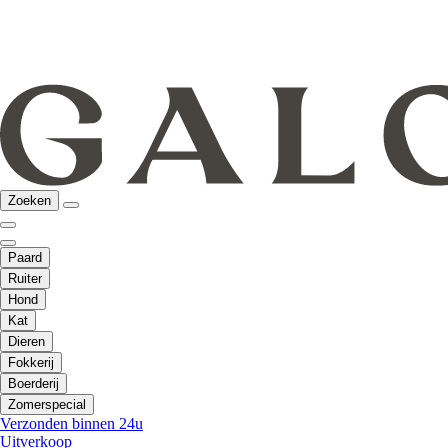
Zoeken
Paard
Ruiter
Hond
Kat
Dieren
Fokkerij
Boerderij
Zomerspecial
Verzonden binnen 24u
Uitverkoop