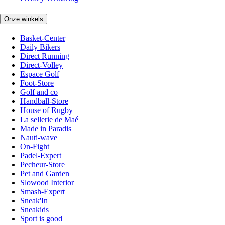
Onze winkels
Basket-Center
Daily Bikers
Direct Running
Direct-Volley
Espace Golf
Foot-Store
Golf and co
Handball-Store
House of Rugby
La sellerie de Maé
Made in Paradis
Nauti-wave
On-Fight
Padel-Expert
Pecheur-Store
Pet and Garden
Slowood Interior
Smash-Expert
Sneak'In
Sneakids
Sport is good