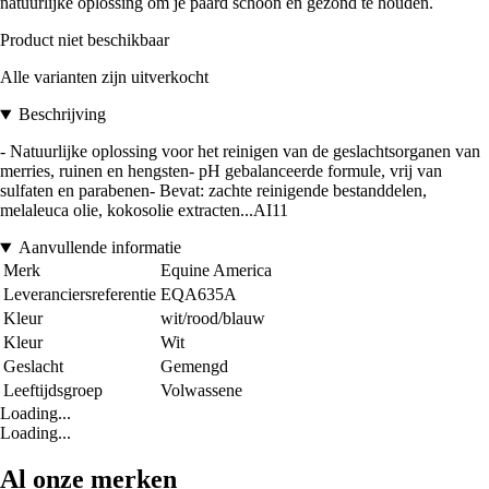
natuurlijke oplossing om je paard schoon en gezond te houden.
Product niet beschikbaar
Alle varianten zijn uitverkocht
Beschrijving
- Natuurlijke oplossing voor het reinigen van de geslachtsorganen van
merries, ruinen en hengsten- pH gebalanceerde formule, vrij van
sulfaten en parabenen- Bevat: zachte reinigende bestanddelen,
melaleuca olie, kokosolie extracten...AI11
Aanvullende informatie
Merk
Equine America
Leveranciersreferentie
EQA635A
Kleur
wit/rood/blauw
Kleur
Wit
Geslacht
Gemengd
Leeftijdsgroep
Volwassene
Loading...
Loading...
Al onze merken