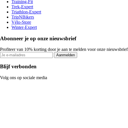
Training-Fit
Trek-Expert
Triathlon-Expert
TripNBikers
Vélo-Store
Winter-Expert
Abonneer je op onze nieuwsbrief
Profiteer van 10% korting door je aan te melden voor onze nieuwsbrief
Aanmelden
Blijf verbonden
Volg ons op sociale media