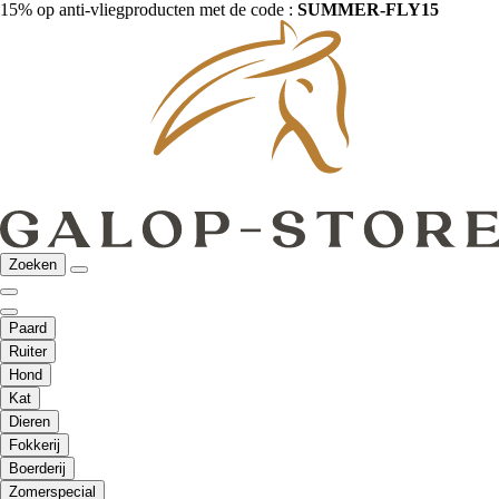
15% op anti-vliegproducten met de code :
SUMMER-FLY15
Zoeken
Paard
Ruiter
Hond
Kat
Dieren
Fokkerij
Boerderij
Zomerspecial