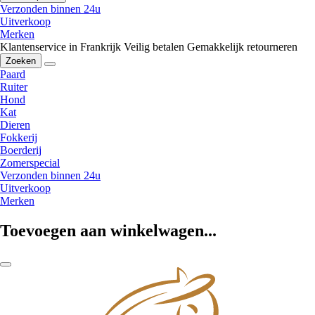
Verzonden binnen 24u
Uitverkoop
Merken
Klantenservice in Frankrijk
Veilig betalen
Gemakkelijk retourneren
Zoeken
Paard
Ruiter
Hond
Kat
Dieren
Fokkerij
Boerderij
Zomerspecial
Verzonden binnen 24u
Uitverkoop
Merken
Toevoegen aan winkelwagen...