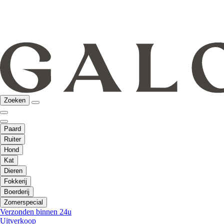
Zoeken
Paard
Ruiter
Hond
Kat
Dieren
Fokkerij
Boerderij
Zomerspecial
Verzonden binnen 24u
Uitverkoop