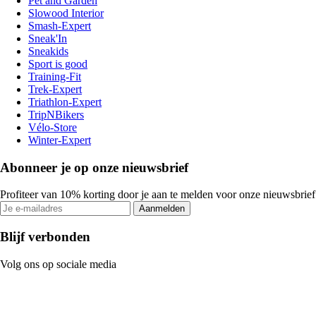
Pet and Garden
Slowood Interior
Smash-Expert
Sneak'In
Sneakids
Sport is good
Training-Fit
Trek-Expert
Triathlon-Expert
TripNBikers
Vélo-Store
Winter-Expert
Abonneer je op onze nieuwsbrief
Profiteer van 10% korting door je aan te melden voor onze nieuwsbrief
Aanmelden
Blijf verbonden
Volg ons op sociale media