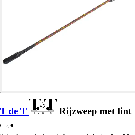
T de T
Rijzweep met lint
€ 12,90