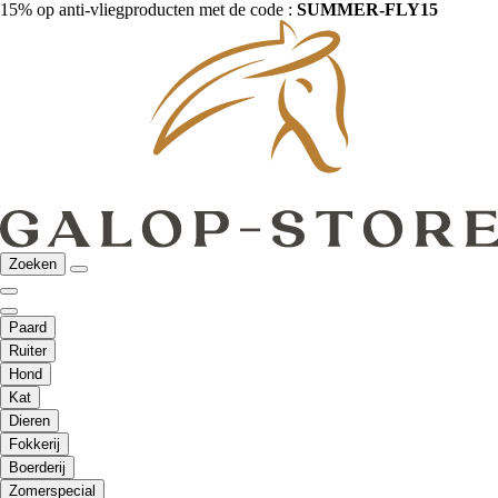
15% op anti-vliegproducten met de code :
SUMMER-FLY15
Zoeken
Paard
Ruiter
Hond
Kat
Dieren
Fokkerij
Boerderij
Zomerspecial