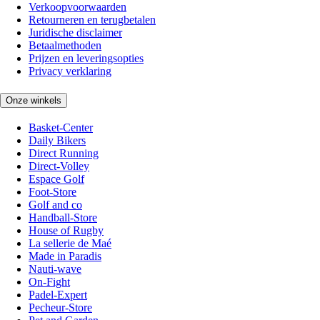
Verkoopvoorwaarden
Retourneren en terugbetalen
Juridische disclaimer
Betaalmethoden
Prijzen en leveringsopties
Privacy verklaring
Onze winkels
Basket-Center
Daily Bikers
Direct Running
Direct-Volley
Espace Golf
Foot-Store
Golf and co
Handball-Store
House of Rugby
La sellerie de Maé
Made in Paradis
Nauti-wave
On-Fight
Padel-Expert
Pecheur-Store