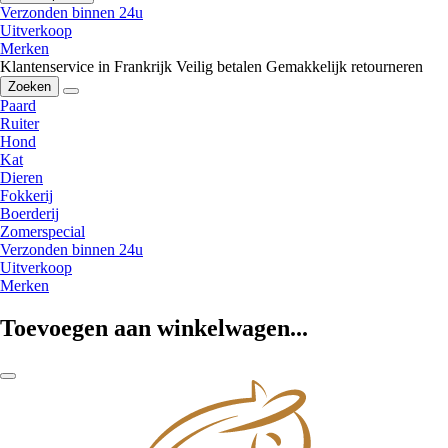
Verzonden binnen 24u
Uitverkoop
Merken
Klantenservice in Frankrijk
Veilig betalen
Gemakkelijk retourneren
Zoeken
Paard
Ruiter
Hond
Kat
Dieren
Fokkerij
Boerderij
Zomerspecial
Verzonden binnen 24u
Uitverkoop
Merken
Toevoegen aan winkelwagen...