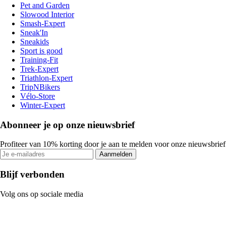
Pet and Garden
Slowood Interior
Smash-Expert
Sneak'In
Sneakids
Sport is good
Training-Fit
Trek-Expert
Triathlon-Expert
TripNBikers
Vélo-Store
Winter-Expert
Abonneer je op onze nieuwsbrief
Profiteer van 10% korting door je aan te melden voor onze nieuwsbrief
Aanmelden
Blijf verbonden
Volg ons op sociale media