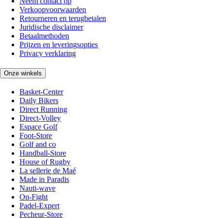
Neem contact op
Verkoopvoorwaarden
Retourneren en terugbetalen
Juridische disclaimer
Betaalmethoden
Prijzen en leveringsopties
Privacy verklaring
Onze winkels
Basket-Center
Daily Bikers
Direct Running
Direct-Volley
Espace Golf
Foot-Store
Golf and co
Handball-Store
House of Rugby
La sellerie de Maé
Made in Paradis
Nauti-wave
On-Fight
Padel-Expert
Pecheur-Store