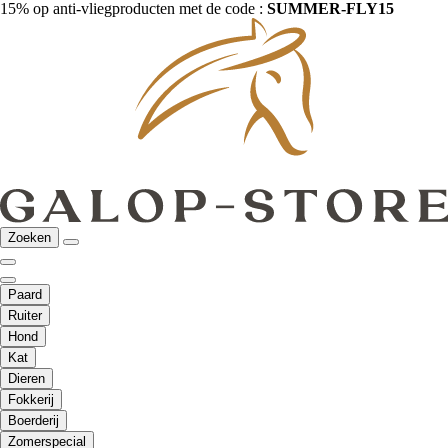
15% op anti-vliegproducten met de code :
SUMMER-FLY15
Zoeken
Paard
Ruiter
Hond
Kat
Dieren
Fokkerij
Boerderij
Zomerspecial