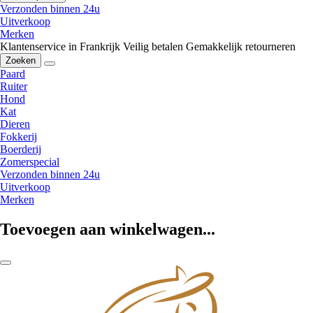
Verzonden binnen 24u
Uitverkoop
Merken
Klantenservice in Frankrijk
Veilig betalen
Gemakkelijk retourneren
Zoeken
Paard
Ruiter
Hond
Kat
Dieren
Fokkerij
Boerderij
Zomerspecial
Verzonden binnen 24u
Uitverkoop
Merken
Toevoegen aan winkelwagen...