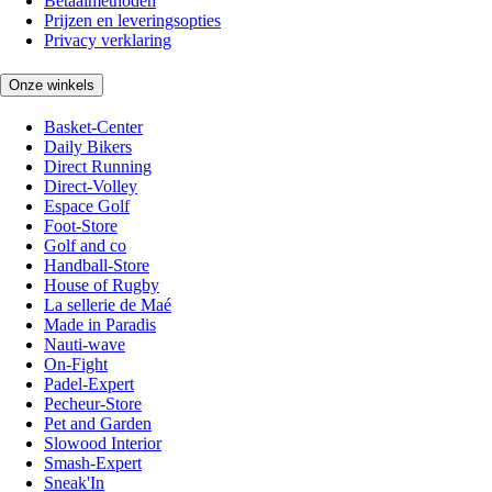
Betaalmethoden
Prijzen en leveringsopties
Privacy verklaring
Onze winkels
Basket-Center
Daily Bikers
Direct Running
Direct-Volley
Espace Golf
Foot-Store
Golf and co
Handball-Store
House of Rugby
La sellerie de Maé
Made in Paradis
Nauti-wave
On-Fight
Padel-Expert
Pecheur-Store
Pet and Garden
Slowood Interior
Smash-Expert
Sneak'In