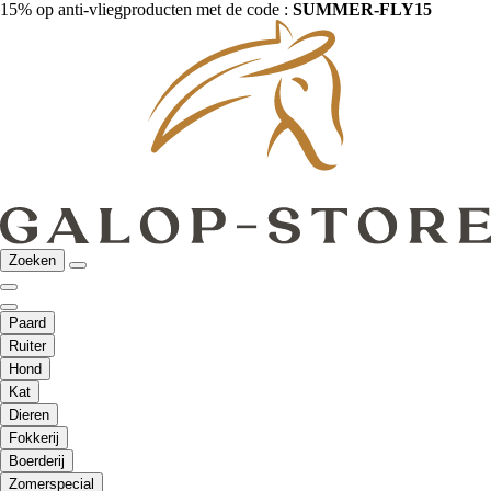
15% op anti-vliegproducten met de code :
SUMMER-FLY15
Zoeken
Paard
Ruiter
Hond
Kat
Dieren
Fokkerij
Boerderij
Zomerspecial