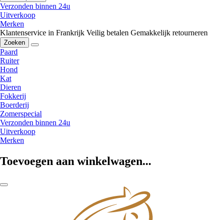
Verzonden binnen 24u
Uitverkoop
Merken
Klantenservice in Frankrijk
Veilig betalen
Gemakkelijk retourneren
Zoeken
Paard
Ruiter
Hond
Kat
Dieren
Fokkerij
Boerderij
Zomerspecial
Verzonden binnen 24u
Uitverkoop
Merken
Toevoegen aan winkelwagen...