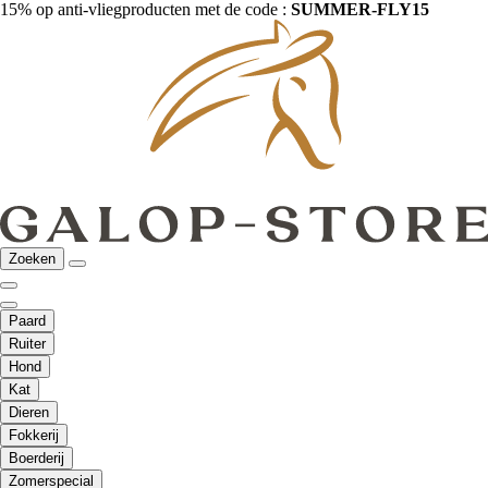
15% op anti-vliegproducten met de code :
SUMMER-FLY15
Zoeken
Paard
Ruiter
Hond
Kat
Dieren
Fokkerij
Boerderij
Zomerspecial