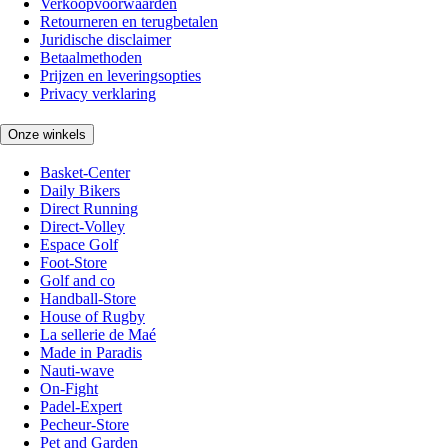
Verkoopvoorwaarden
Retourneren en terugbetalen
Juridische disclaimer
Betaalmethoden
Prijzen en leveringsopties
Privacy verklaring
Onze winkels
Basket-Center
Daily Bikers
Direct Running
Direct-Volley
Espace Golf
Foot-Store
Golf and co
Handball-Store
House of Rugby
La sellerie de Maé
Made in Paradis
Nauti-wave
On-Fight
Padel-Expert
Pecheur-Store
Pet and Garden