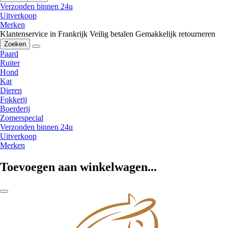
Verzonden binnen 24u
Uitverkoop
Merken
Klantenservice in Frankrijk
Veilig betalen
Gemakkelijk retourneren
Zoeken
Paard
Ruiter
Hond
Kat
Dieren
Fokkerij
Boerderij
Zomerspecial
Verzonden binnen 24u
Uitverkoop
Merken
Toevoegen aan winkelwagen...