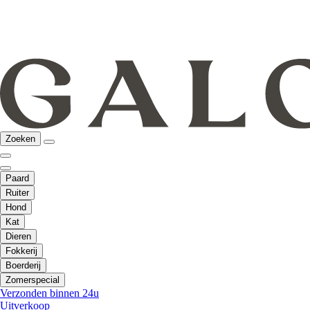
Zoeken
Paard
Ruiter
Hond
Kat
Dieren
Fokkerij
Boerderij
Zomerspecial
Verzonden binnen 24u
Uitverkoop