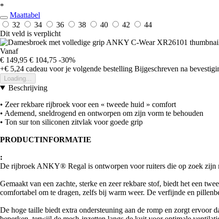
*
Maattabel
32
34
36
38
40
42
44
Dit veld is verplicht
Vanaf
€ 149,95
€ 104,75
-30%
+€ 5,24
cadeau voor je volgende bestelling
Bijgeschreven na bevestigin
Loading...
Beschrijving
• Zeer rekbare rijbroek voor een « tweede huid » comfort
• Ademend, sneldrogend en ontworpen om zijn vorm te behouden
• Ton sur ton siliconen zitvlak voor goede grip
PRODUCTINFORMATIE
:
De rijbroek ANKY® Regal is ontworpen voor ruiters die op zoek zijn naar
Gemaakt van een zachte, sterke en zeer rekbare stof, biedt het een twe
comfortabel om te dragen, zelfs bij warm weer. De verfijnde en pillenbes
De hoge taille biedt extra ondersteuning aan de romp en zorgt ervoor dat 
beperken, terwijl de mesh-inzetten langs de kuit voor optimale ventilati