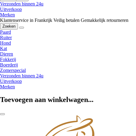
Verzonden binnen 24u
Uitverkoop
Merken
Klantenservice in Frankrijk
Veilig betalen
Gemakkelijk retourneren
Zoeken
Paard
Ruiter
Hond
Kat
Dieren
Fokkerij
Boerderij
Zomerspecial
Verzonden binnen 24u
Uitverkoop
Merken
Toevoegen aan winkelwagen...