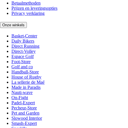
Betaalmethoden
Prijzen en leveringsopties
Privacy verklaring
Onze winkels
Basket-Center
Daily Bikers
Direct Running
Direct-Volley
Espace Golf
Foot-Store
Golf and co
Handball-Store
House of Rugby
La sellerie de Maé
Made in Paradis
Nauti-wave
On-Fight
Padel-Expert
Pecheur-Store
Pet and Garden
Slowood Interior
Smash-Expert