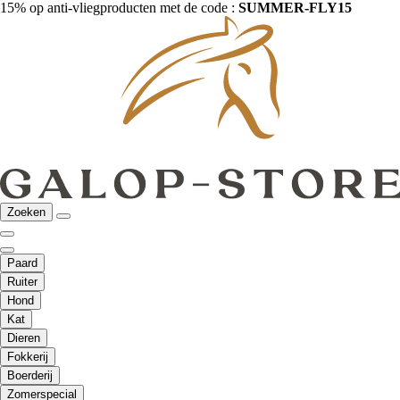
15% op anti-vliegproducten met de code :
SUMMER-FLY15
Zoeken
Paard
Ruiter
Hond
Kat
Dieren
Fokkerij
Boerderij
Zomerspecial