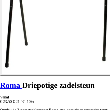
Roma
Driepotige zadelsteun
Vanaf
€ 23,50
€ 21,07
-10%
Ontdek de 3-poot zadelsupport Roma, een onmisbaar accessoire voor