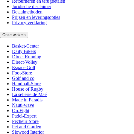
Retourneren en terugbetalen
Juridische disclaimer
Betaalmethoden
Prijzen en leveringsopties
Privacy verklaring
Onze winkels
Basket-Center
Daily Bikers
Direct Running
Direct-Volley
Espace Golf
Foot-Store
Golf and co
Handball-Store
House of Rugby
La sellerie de Maé
Made in Paradis
Nauti-wave
On-Fight
Padel-Expert
Pecheur-Store
Pet and Garden
Slowood Interior