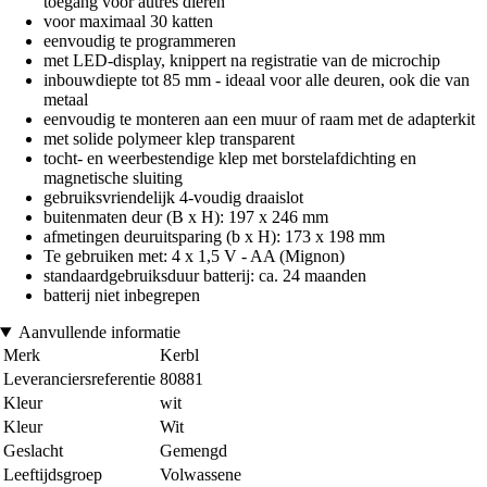
toegang voor autres dieren
voor maximaal 30 katten
eenvoudig te programmeren
met LED-display, knippert na registratie van de microchip
inbouwdiepte tot 85 mm - ideaal voor alle deuren, ook die van
metaal
eenvoudig te monteren aan een muur of raam met de adapterkit
met solide polymeer klep transparent
tocht- en weerbestendige klep met borstelafdichting en
magnetische sluiting
gebruiksvriendelijk 4-voudig draaislot
buitenmaten deur (B x H): 197 x 246 mm
afmetingen deuruitsparing (b x H): 173 x 198 mm
Te gebruiken met: 4 x 1,5 V - AA (Mignon)
standaardgebruiksduur batterij: ca. 24 maanden
batterij niet inbegrepen
Aanvullende informatie
Merk
Kerbl
Leveranciersreferentie
80881
Kleur
wit
Kleur
Wit
Geslacht
Gemengd
Leeftijdsgroep
Volwassene