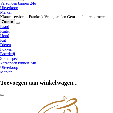
Verzonden binnen 24u
Uitverkoop
Merken
Klantenservice in Frankrijk
Veilig betalen
Gemakkelijk retourneren
Zoeken
Paard
Ruiter
Hond
Kat
Dieren
Fokkerij
Boerderij
Zomerspecial
Verzonden binnen 24u
Uitverkoop
Merken
Toevoegen aan winkelwagen...