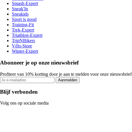
Smash-Expert
Sneak'In
Sneakids
Sport is good
Training-Fit
Trek-Expert
Triathlon-Expert
TripNBikers
Vélo-Store
Winter-Expert
Abonneer je op onze nieuwsbrief
Profiteer van 10% korting door je aan te melden voor onze nieuwsbrief
Aanmelden
Blijf verbonden
Volg ons op sociale media