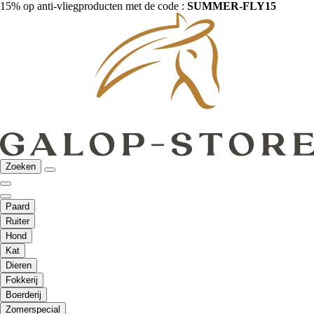
15% op anti-vliegproducten met de code :
SUMMER-FLY15
Zoeken
Paard
Ruiter
Hond
Kat
Dieren
Fokkerij
Boerderij
Zomerspecial