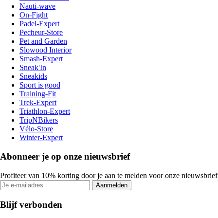
Nauti-wave
On-Fight
Padel-Expert
Pecheur-Store
Pet and Garden
Slowood Interior
Smash-Expert
Sneak'In
Sneakids
Sport is good
Training-Fit
Trek-Expert
Triathlon-Expert
TripNBikers
Vélo-Store
Winter-Expert
Abonneer je op onze nieuwsbrief
Profiteer van 10% korting door je aan te melden voor onze nieuwsbrief
Aanmelden
Blijf verbonden