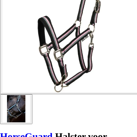
HorseGuard
Halster voor