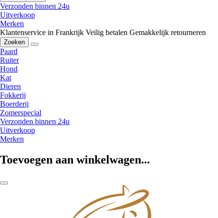
Verzonden binnen 24u
Uitverkoop
Merken
Klantenservice in Frankrijk
Veilig betalen
Gemakkelijk retourneren
Zoeken
Paard
Ruiter
Hond
Kat
Dieren
Fokkerij
Boerderij
Zomerspecial
Verzonden binnen 24u
Uitverkoop
Merken
Toevoegen aan winkelwagen...