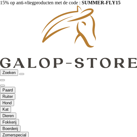
15% op anti-vliegproducten met de code :
SUMMER-FLY15
Zoeken
Paard
Ruiter
Hond
Kat
Dieren
Fokkerij
Boerderij
Zomerspecial