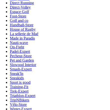
Direct Running
Direct-Volley
Espace Golf
Foot-Store
Golf and co
Handball-Store
House of Rugby
La sellerie de Maé
Made in Paradis
Nauti-wave
On-Fight
Padel-Expert
Pecheur-Store
Pet and Garden
Slowood Interior
Smash-Expert
Sneak'In
Sneakids
Sport is good
Training-Fit
Trek-Expert
Triathlon-Expert
TripNBikers
Vélo-Store
Winter-Expert