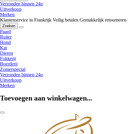
Verzonden binnen 24u
Uitverkoop
Merken
Klantenservice in Frankrijk
Veilig betalen
Gemakkelijk retourneren
Zoeken
Paard
Ruiter
Hond
Kat
Dieren
Fokkerij
Boerderij
Zomerspecial
Verzonden binnen 24u
Uitverkoop
Merken
Toevoegen aan winkelwagen...