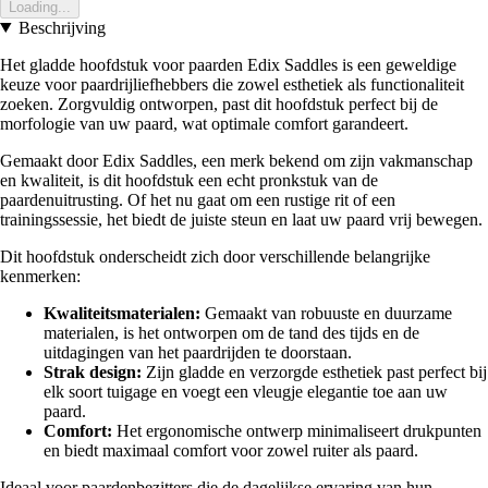
Loading...
Beschrijving
Het gladde hoofdstuk voor paarden Edix Saddles is een geweldige
keuze voor paardrijliefhebbers die zowel esthetiek als functionaliteit
zoeken. Zorgvuldig ontworpen, past dit hoofdstuk perfect bij de
morfologie van uw paard, wat optimale comfort garandeert.
Gemaakt door Edix Saddles, een merk bekend om zijn vakmanschap
en kwaliteit, is dit hoofdstuk een echt pronkstuk van de
paardenuitrusting. Of het nu gaat om een rustige rit of een
trainingssessie, het biedt de juiste steun en laat uw paard vrij bewegen.
Dit hoofdstuk onderscheidt zich door verschillende belangrijke
kenmerken:
Kwaliteitsmaterialen:
Gemaakt van robuuste en duurzame
materialen, is het ontworpen om de tand des tijds en de
uitdagingen van het paardrijden te doorstaan.
Strak design:
Zijn gladde en verzorgde esthetiek past perfect bij
elk soort tuigage en voegt een vleugje elegantie toe aan uw
paard.
Comfort:
Het ergonomische ontwerp minimaliseert drukpunten
en biedt maximaal comfort voor zowel ruiter als paard.
Ideaal voor paardenbezitters die de dagelijkse ervaring van hun