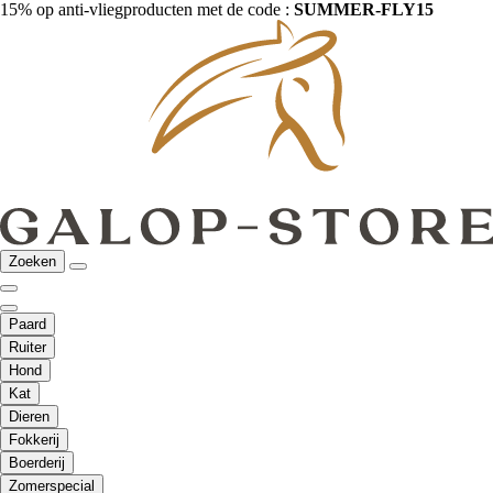
15% op anti-vliegproducten met de code :
SUMMER-FLY15
Zoeken
Paard
Ruiter
Hond
Kat
Dieren
Fokkerij
Boerderij
Zomerspecial