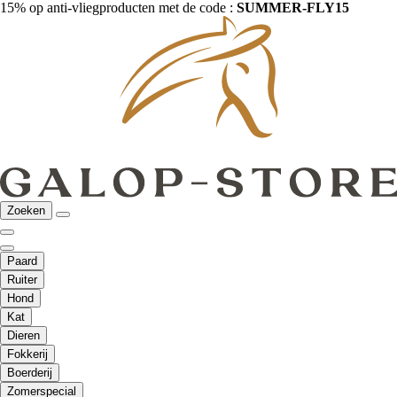
15% op anti-vliegproducten met de code :
SUMMER-FLY15
Zoeken
Paard
Ruiter
Hond
Kat
Dieren
Fokkerij
Boerderij
Zomerspecial