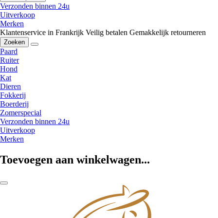
Verzonden binnen 24u
Uitverkoop
Merken
Klantenservice in Frankrijk
Veilig betalen
Gemakkelijk retourneren
Zoeken
Paard
Ruiter
Hond
Kat
Dieren
Fokkerij
Boerderij
Zomerspecial
Verzonden binnen 24u
Uitverkoop
Merken
Toevoegen aan winkelwagen...