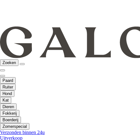
Zoeken
Paard
Ruiter
Hond
Kat
Dieren
Fokkerij
Boerderij
Zomerspecial
Verzonden binnen 24u
Uitverkoop