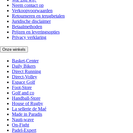
Neem contact op
Verkoopvoorwaarden
Retourneren en terugbetalen
Juridische disclaimer
Betaalmethoden
Prijzen en leveringsopties
Privacy verklaring
Onze winkels
Basket-Center
Daily Bikers
Direct Running
Direct-Volley
Espace Golf
Foot-Store
Golf and co
Handball-Store
House of Rugby
La sellerie de Maé
Made in Paradis
Nauti-wave
On-Fight
Padel-Expert