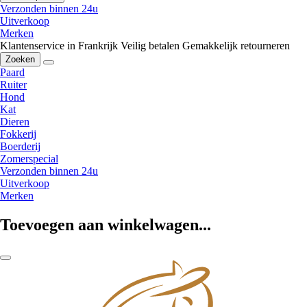
Verzonden binnen 24u
Uitverkoop
Merken
Klantenservice in Frankrijk
Veilig betalen
Gemakkelijk retourneren
Zoeken
Paard
Ruiter
Hond
Kat
Dieren
Fokkerij
Boerderij
Zomerspecial
Verzonden binnen 24u
Uitverkoop
Merken
Toevoegen aan winkelwagen...