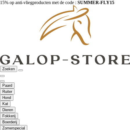
15% op anti-vliegproducten met de code :
SUMMER-FLY15
Zoeken
Paard
Ruiter
Hond
Kat
Dieren
Fokkerij
Boerderij
Zomerspecial