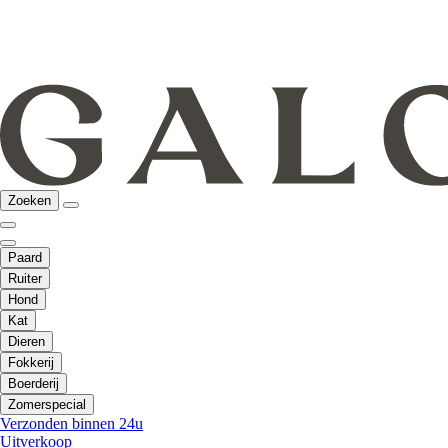
Zoeken
Paard
Ruiter
Hond
Kat
Dieren
Fokkerij
Boerderij
Zomerspecial
Verzonden binnen 24u
Uitverkoop