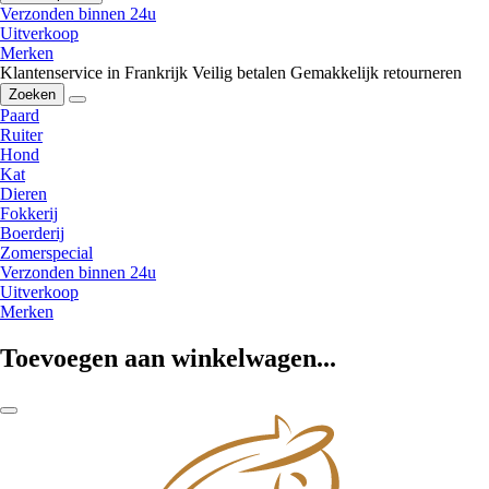
Verzonden binnen 24u
Uitverkoop
Merken
Klantenservice in Frankrijk
Veilig betalen
Gemakkelijk retourneren
Zoeken
Paard
Ruiter
Hond
Kat
Dieren
Fokkerij
Boerderij
Zomerspecial
Verzonden binnen 24u
Uitverkoop
Merken
Toevoegen aan winkelwagen...