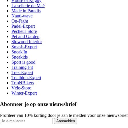
House of Rugby
La sellerie de Maé
Made in Paradis
Nauti-wave
On-Fight
Padel-Expert
Pecheur-Store
Pet and Garden
Slowood Interior
Smash-Expert
Sneak'In
Sneakids
Sport is good
Training-Fit
Trek-Expert
Triathlon-Expert
TripNBikers
Vélo-Store
Winter-Expert
Abonneer je op onze nieuwsbrief
Profiteer van 10% korting door je aan te melden voor onze nieuwsbrief
Aanmelden