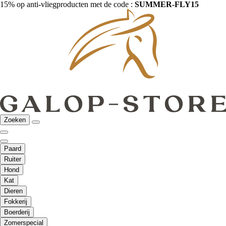
15% op anti-vliegproducten met de code :
SUMMER-FLY15
Zoeken
Paard
Ruiter
Hond
Kat
Dieren
Fokkerij
Boerderij
Zomerspecial